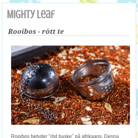
Mighty Leaf
Rooibos - rött te
Rooibos betyder "röd buske" på afrikaans. Denna