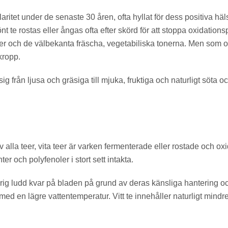
laritet under de senaste 30 åren, ofta hyllat för dess positiva hä
nt te rostas eller ångas ofta efter skörd för att stoppa oxidatio
der och de välbekanta fräscha, vegetabiliska tonerna. Men som ool
kropp.
ig från ljusa och gräsiga till mjuka, fruktiga och naturligt söta 
alla teer, vita teer är varken fermenterade eller rostade och oxi
er och polyfenoler i stort sett intakta.
ilvrig ludd kvar på bladen på grund av deras känsliga hantering
 med en lägre vattentemperatur. Vitt te innehåller naturligt mindr