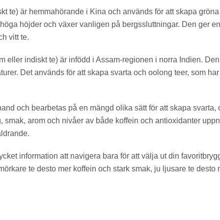
skt te) är hemmahörande i Kina och används för att skapa gröna oc
 höga höjder och växer vanligen på bergssluttningar. Den ger e
 vitt te.
ller indiskt te) är infödd i Assam-regionen i norra Indien. Den h
urer. Det används för att skapa svarta och oolong teer, som har
and och bearbetas på en mängd olika sätt för att skapa svarta, 
ärg, smak, arom och nivåer av både koffein och antioxidanter upp
åldrande.
ket information att navigera bara för att välja ut din favoritbry
 mörkare te desto mer koffein och stark smak, ju ljusare te desto