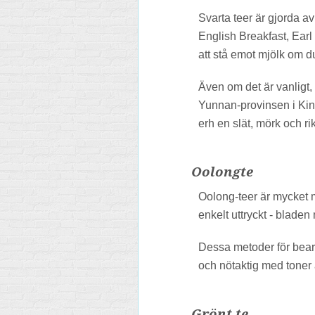
Svarta teer är gjorda a
English Breakfast, Earl
att stå emot mjölk om d
Även om det är vanligt, 
Yunnan-provinsen i Kina
erh en slät, mörk och ri
Oolongte
Oolong-teer är mycket m
enkelt uttryckt - bladen
Dessa metoder för bearb
och nötaktig med toner 
Grönt te