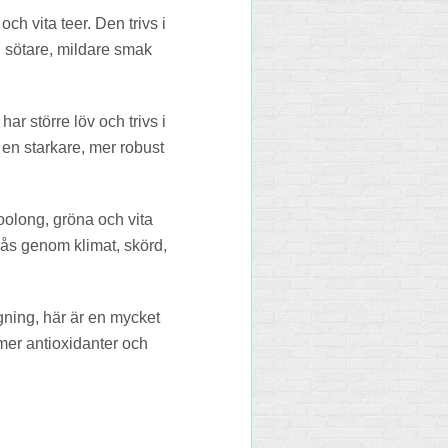
h vita teer. Den trivs i
n sötare, mildare smak
ar större löv och trivs i
 en starkare, mer robust
oolong, gröna och vita
nås genom klimat, skörd,
ggning, här är en mycket
 mer antioxidanter och