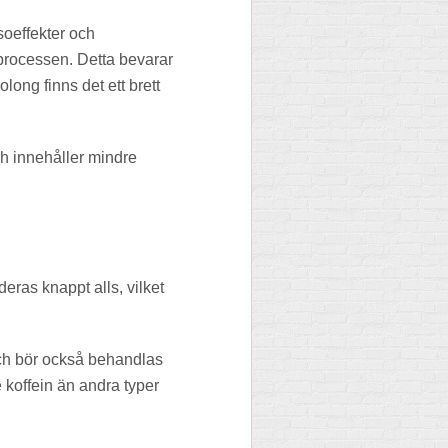
lsoeffekter och
nsprocessen. Detta bevarar
ong finns det ett brett
och innehåller mindre
deras knappt alls, vilket
 och bör också behandlas
e koffein än andra typer