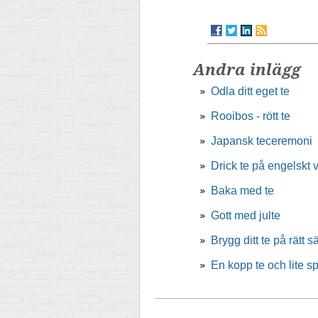
Andra inlägg
Odla ditt eget te
Rooibos - rött te
Japansk teceremoni
Drick te på engelskt v
Baka med te
Gott med julte
Brygg ditt te på rätt sä
En kopp te och lite s