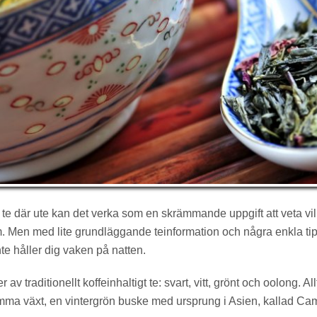
te där ute kan det verka som en skrämmande uppgift att veta vi
. Men med lite grundläggande teinformation och några enkla tip
nte håller dig vaken på natten.
 av traditionellt koffeinhaltigt te: svart, vitt, grönt och oolong. A
amma växt, en vintergrön buske med ursprung i Asien, kallad Cam