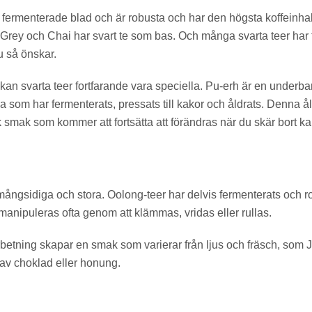
v fermenterade blad och är robusta och har den högsta koffeinha
 Grey och Chai har svart te som bas. Och många svarta teer har t
u så önskar.
kan svarta teer fortfarande vara speciella. Pu-erh är en underbar 
 som har fermenterats, pressats till kakor och åldrats. Denna å
k smak som kommer att fortsätta att förändras när du skär bort ka
ångsidiga och stora. Oolong-teer har delvis fermenterats och ro
 manipuleras ofta genom att klämmas, vridas eller rullas.
etning skapar en smak som varierar från ljus och fräsch, som J
av choklad eller honung.