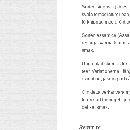
Sorten sinensis (kinesi
svala temperaturer och
förknippad med grönt och
Sorten assamica (Assam e
regniga, varma temperat
smak.
Unga blad skördas för h
teer. Variationerna i f
oxidation, jäsning och 
Om detta verkar vara myc
förenklad tumregel - ju
delikat smak.
Svart te