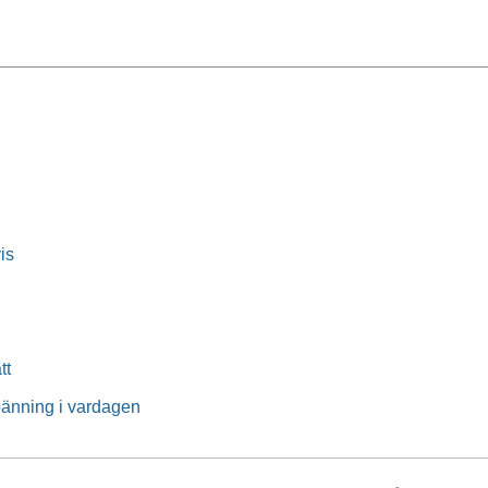
is
tt
pänning i vardagen