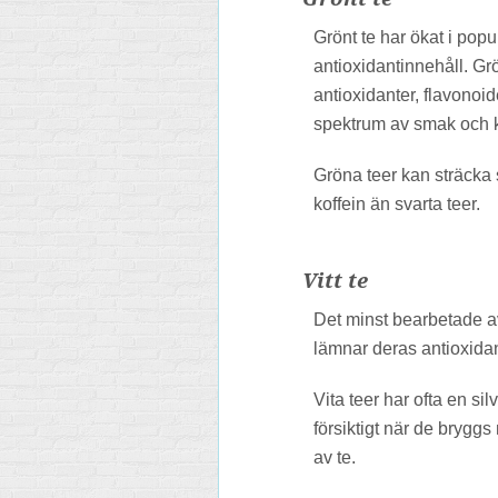
Grönt te har ökat i popu
antioxidantinnehåll. Grö
antioxidanter, flavonoi
spektrum av smak och 
Gröna teer kan sträcka s
koffein än svarta teer.
Vitt te
Det minst bearbetade av 
lämnar deras antioxidant
Vita teer har ofta en s
försiktigt när de bryggs
av te.